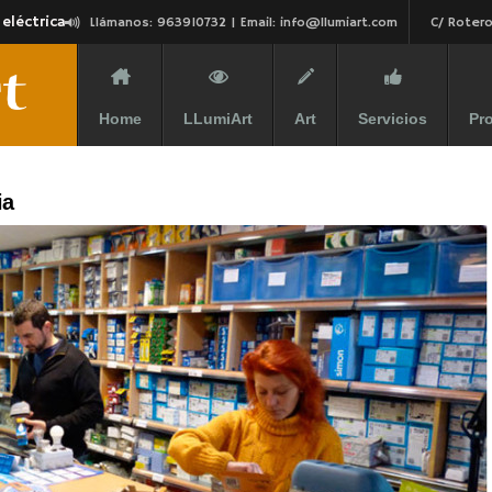
 eléctrica
Llámanos: 963910732 | Email:
info@llumiart.com
C/ Rotero
Home
LLumiArt
Art
Servicios
Pr
ia