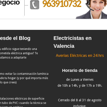
egocio
963910732
esde el Blog
Electricistas en
Valencia
u edificio sigue teniendo una
ometida eléctrica antigua? Te
Averías Eléctricas en 24 hrs
udamos a adaptarte
Horario de tienda
mo evitar la contaminación lumínica
sde tu hogar (y por qué importa más
de Lunes a Viernes
lo que crees)
de 10h a 14h, y de 17h a 19h.
talaciones eléctricas de superficie
Cerrado del 8 al 31 de agosto
n tubo de PVC: cuando la técnica se
inclusive.