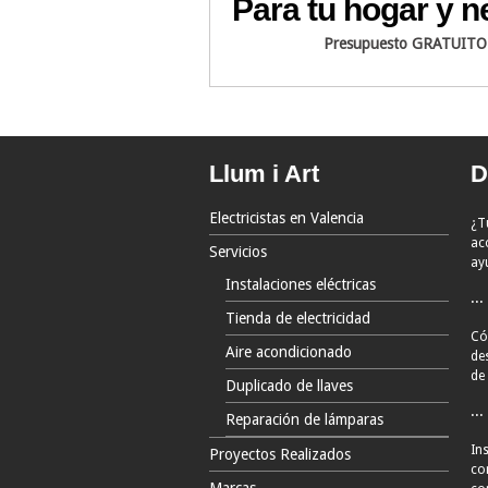
Para tu hogar y n
Presupuesto GRATUITO
Llum i Art
D
Electricistas en Valencia
¿T
ac
Servicios
ay
Instalaciones eléctricas
...
Tienda de electricidad
Có
Aire acondicionado
de
de 
Duplicado de llaves
...
Reparación de lámparas
Ins
Proyectos Realizados
co