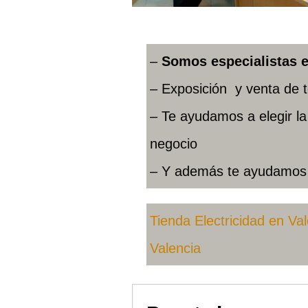
–
Somos especialistas e
– Exposición y venta de t
– Te ayudamos a elegir l
negocio
– Y además te ayudamos a
Tienda Electricidad en Va
Valencia