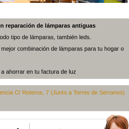
n reparación de lámparas antiguas
odo tipo de lámparas, también leds.
a mejor combinación de lámparas para tu hogar o
 ahorrar en tu factura de luz
lencia C/ Roteros, 7 (Junto a Torres de Serranos)