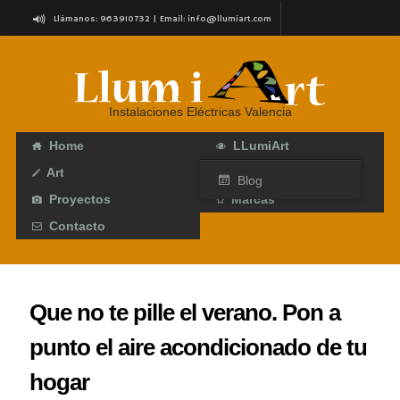
Llámanos: 963910732 | Email:
info@llumiart.com
C/ Roteros, 7 (Junto a Torres de Serranos) Valencia
Instalaciones Eléctricas Valencia
Home
LLumiArt
Art
Servicios
Blog
Proyectos
Marcas
Contacto
Que no te pille el verano. Pon a
punto el aire acondicionado de tu
hogar