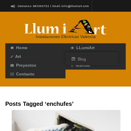
Llámanos: 963910732 | Email:
info@llumiart.com
C/ Roteros, 7 (Junto a Torres de Serranos) Valencia
Instalaciones Eléctricas Valencia
Home
LLumiArt
Art
Servicios
Blog
Proyectos
Marcas
Contacto
Posts Tagged ‘enchufes’