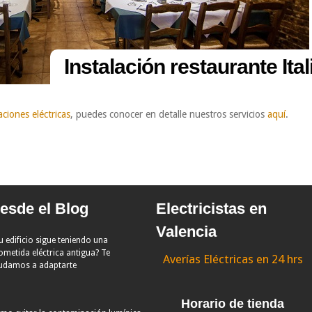
Instalación restaurante It
aciones eléctricas
, puedes conocer en detalle nuestros servicios
aquí
.
esde el Blog
Electricistas en
Valencia
u edificio sigue teniendo una
ometida eléctrica antigua? Te
Averías Eléctricas en 24 hrs
udamos a adaptarte
Horario de tienda