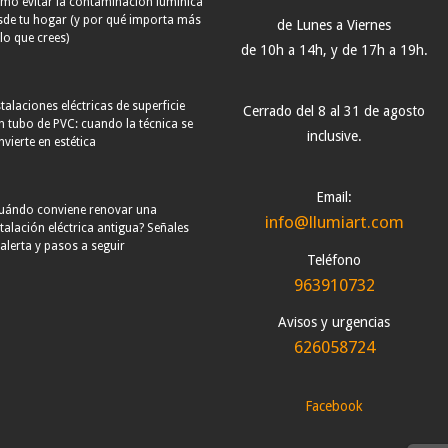
mo evitar la contaminación lumínica
sde tu hogar (y por qué importa más
de Lunes a Viernes
lo que crees)
de 10h a 14h, y de 17h a 19h.
talaciones eléctricas de superficie
Cerrado del 8 al 31 de agosto
n tubo de PVC: cuando la técnica se
inclusive.
vierte en estética
Email:
uándo conviene renovar una
info@llumiart.com
stalación eléctrica antigua? Señales
 alerta y pasos a seguir
Teléfono
963910732
Avisos y urgencias
626058724
Facebook