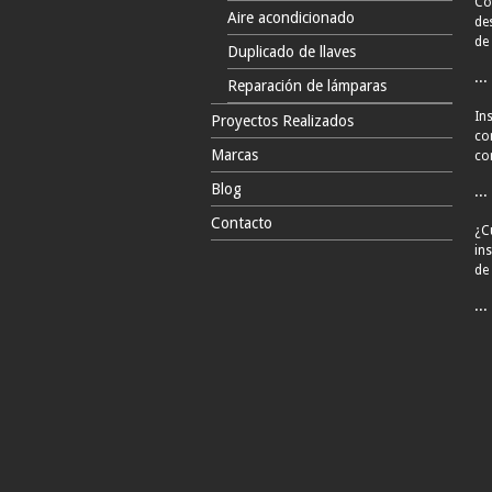
Có
Aire acondicionado
de
de 
Duplicado de llaves
...
Reparación de lámparas
Ins
Proyectos Realizados
co
Marcas
con
Blog
...
Contacto
¿C
in
de
...