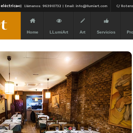
 eléctrica
Llámanos: 963910732 | Email:
info@llumiart.com
C/ Rotero
Home
LLumiArt
Art
Servicios
Pr