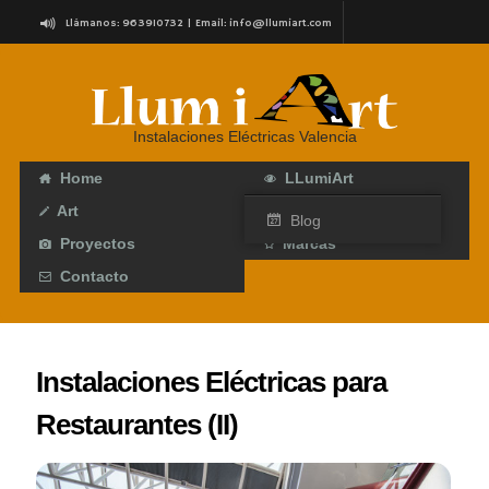
Llámanos: 963910732 | Email:
info@llumiart.com
C/ Roteros, 7 (Junto a Torres de Serranos) Valencia
Instalaciones Eléctricas Valencia
Home
LLumiArt
Art
Servicios
Blog
Proyectos
Marcas
Contacto
Instalaciones Eléctricas para
Restaurantes (II)