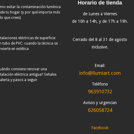
Horario de tienda
mo evitar la contaminación lumínica
sde tu hogar (y por qué importa más
de Lunes a Viernes
lo que crees)
de 10h a 14h, y de 17h a 19h.
talaciones eléctricas de superficie
Cerrado del 8 al 31 de agosto
n tubo de PVC: cuando la técnica se
inclusive.
vierte en estética
Email:
uándo conviene renovar una
info@llumiart.com
stalación eléctrica antigua? Señales
 alerta y pasos a seguir
Teléfono
963910732
Avisos y urgencias
626058724
Facebook