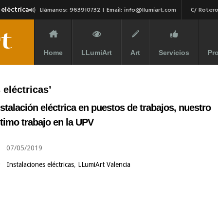
 eléctrica
Llámanos: 963910732 | Email:
info@llumiart.com
C/ Rotero
Home
LLumiArt
Art
Servicios
Pr
 eléctricas’
nstalación eléctrica en puestos de trabajos, nuestro
ltimo trabajo en la UPV
07/05/2019
Instalaciones eléctricas
,
LLumiArt Valencia