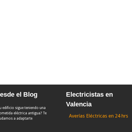
esde el Blog
Electricistas en
Valencia
u edificio sigue teniendo una
ometida eléctrica antigua? Te
Averías Eléctricas en 24 hrs
udamos a adaptarte