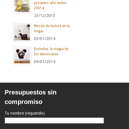
próspero año nuevo
20014
23/12/2013
Rincón de lectura en tu
hogar
03/01/2014
Enchufes, la magia de
los electricistas
09/01/2014
Presupuestos sin
compromiso
Tu nombre (requerido)