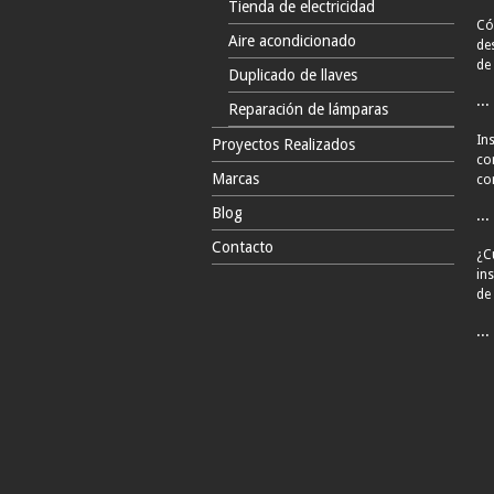
Tienda de electricidad
Có
Aire acondicionado
de
de 
Duplicado de llaves
...
Reparación de lámparas
Ins
Proyectos Realizados
co
Marcas
con
Blog
...
Contacto
¿C
in
de
...