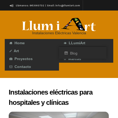
Llámanos: 963910732 | Email:
info@llumiart.com
C/ Roteros, 7 (Junto a Torres de Serranos) Valencia
Instalaciones Eléctricas Valencia
Home
LLumiArt
Art
Servicios
Blog
Proyectos
Marcas
Contacto
Instalaciones eléctricas para
hospitales y clínicas