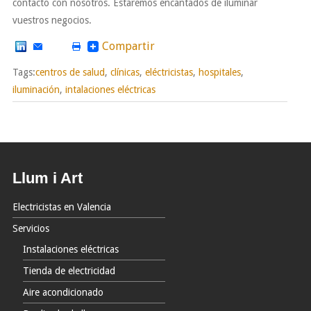
contacto con nosotros. Estaremos encantados de iluminar
vuestros negocios.
Compartir
Tags:
centros de salud
,
clínicas
,
eléctricistas
,
hospitales
,
iluminación
,
intalaciones eléctricas
Llum i Art
Electricistas en Valencia
Servicios
Instalaciones eléctricas
Tienda de electricidad
Aire acondicionado